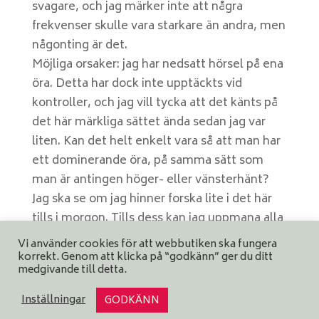
svagare, och jag märker inte att några
frekvenser skulle vara starkare än andra, men
någonting är det.
Möjliga orsaker: jag har nedsatt hörsel på ena
öra. Detta har dock inte upptäckts vid
kontroller, och jag vill tycka att det känts på
det här märkliga sättet ända sedan jag var
liten. Kan det helt enkelt vara så att man har
ett dominerande öra, på samma sätt som
man är antingen höger- eller vänsterhänt?
Jag ska se om jag hinner forska lite i det här
tills i morgon. Tills dess kan jag uppmana alla
15 läsare att testa själva och återkomma med
Vi använder cookies för att webbutiken ska fungera
reflektioner.
korrekt. Genom att klicka på “godkänn” ger du ditt
medgivande till detta.
Inställningar
GODKÄNN