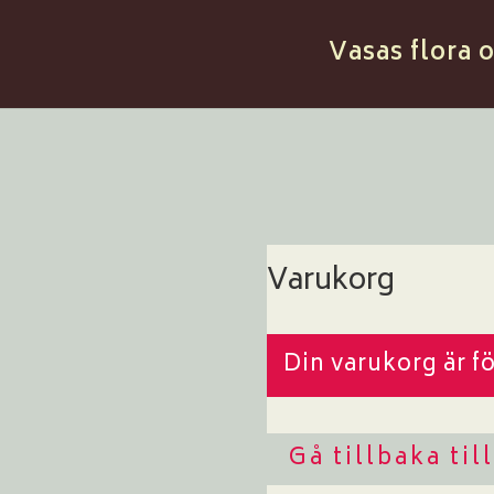
Vasas flora 
Varukorg
Din varukorg är f
Gå tillbaka til