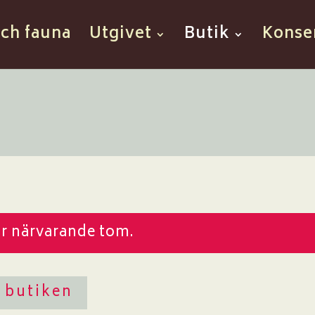
och fauna
Utgivet
Butik
Konse
ör närvarande tom.
l butiken