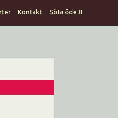
rter
Kontakt
Söta öde II