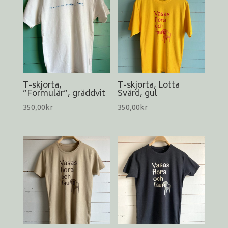
T-skjorta,
T-skjorta, Lotta
”Formulär”, gräddvit
Svärd, gul
350,00
kr
350,00
kr