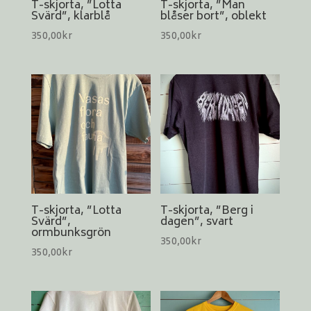
T-skjorta, ”Lotta
T-skjorta, ”Man
Svärd”, klarblå
blåser bort”, oblekt
350,00
kr
350,00
kr
T-skjorta, ”Lotta
T-skjorta, ”Berg i
Svärd”,
dagen”, svart
ormbunksgrön
350,00
kr
350,00
kr