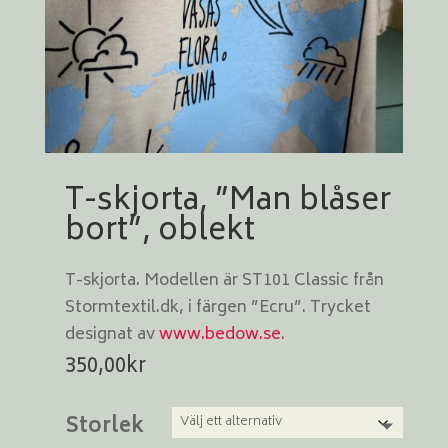
T-skjorta, ”Man blåser
bort”, oblekt
T-skjorta. Modellen är ST101 Classic från
Stormtextil.dk, i färgen ”Ecru”. Trycket
designat av
www.bedow.se
.
350,00
kr
Storlek