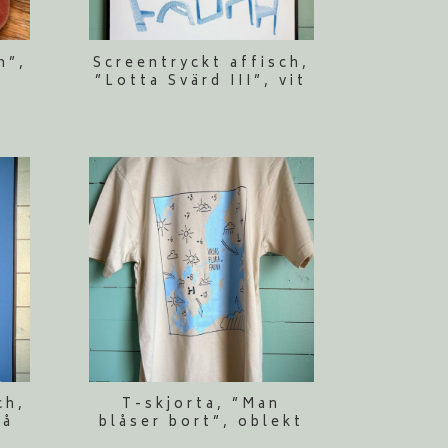
n”,
Screentryckt affisch,
”Lotta Svärd III”, vit
ch,
T-skjorta, ”Man
lå
blåser bort”, oblekt