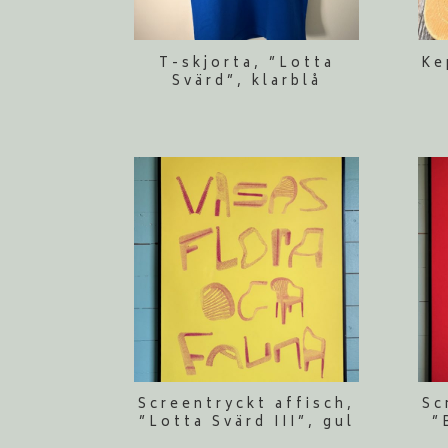
T-skjorta, ”Lotta
Ke
Svärd”, klarblå
Screentryckt affisch,
Sc
”Lotta Svärd III”, gul
”