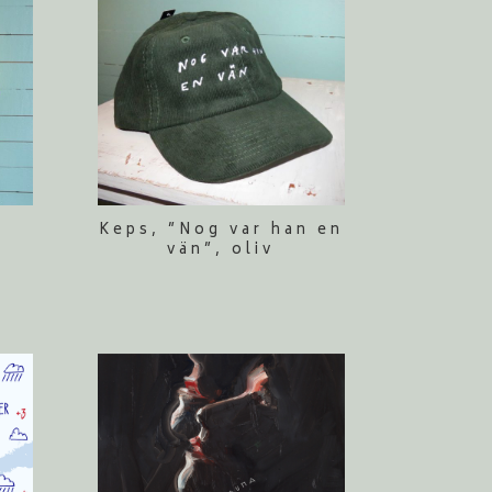
a
Keps, ”Nog var han en
vän”, oliv