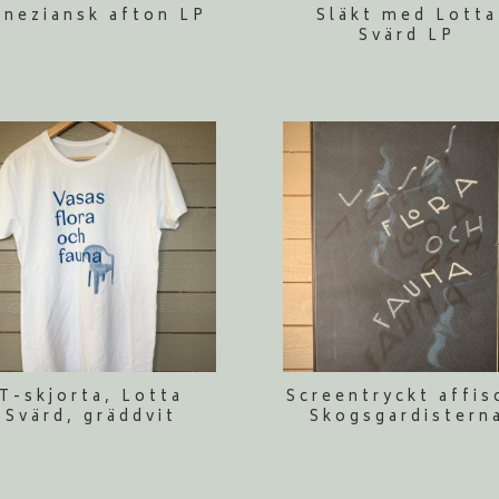
eneziansk afton LP
Släkt med Lotta
Svärd LP
T-skjorta, Lotta
Screentryckt affis
Svärd, gräddvit
Skogsgardistern