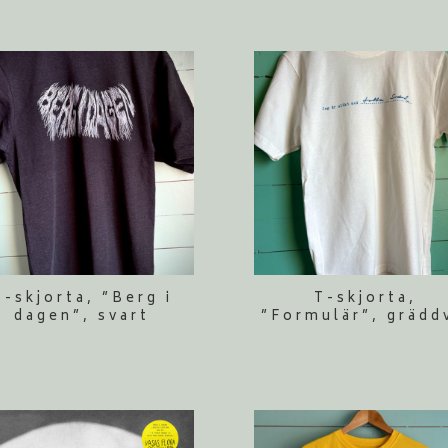
T-skjorta, ”Berg i
T-skjorta,
dagen”, svart
”Formulär”, grädd