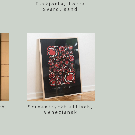
T-skjorta, Lotta
Svärd, sand
ch,
Screentryckt affisch,
a
Veneziansk