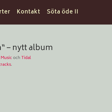
rter
Kontakt
Söta öde II
n“ – nytt album
 Music
och
Tidal
tracks
.