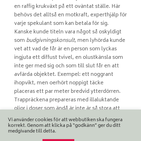
en raffig krukväxt på ett oväntat ställe. Här
behövs det alltså en motkraft, experthjälp för
varje spekulant som kan betala för sig.
Kanske kunde titeln vara något så oskyldigt
som
budgivningskonsult
, men lyhörda kunde
vet att vad de får är en person som lyckas
ingjuta ett diffust tvivel, en olustkänsla som
inte ger med sig och som till slut får en att
avfärda objektet. Exempel: ett noggrant
ihopvikt, men oerhört noppigt täcke
placeras ett par meter bredvid ytterdörren.
Trappräckena prepareras med illaluktande
oljor i doser som ändå är inte är så stora att
sanering rings in. Ja, alla fattar redan
Vi använder cookies för att webbutiken ska fungera
poängen, jag vet.
korrekt. Genom att klicka på “godkänn” ger du ditt
medgivande till detta.