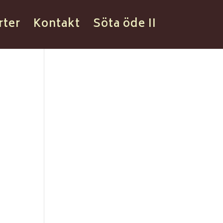
rter
Kontakt
Söta öde II