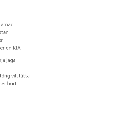
rlamad
stan
er
per en KIA
rja jaga
rig vill lätta
ser bort