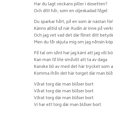
Har du lagt veckans piller i dosetten?
Och ditt hår, som en oljeskadad fågel
Du sparkar hårt, på en som är nästan fö
Känns alltid så när Audin är inne på verk
Och jag vet vad det där flinet ditt betyd
Men du får skjuta mig om jag nånsin kö
På tal om sånt har jag känt att jag vill bö
Kan man få lite småvilt att ta av daga
Kanske bli av med det här trycket som ald
Komma ifrån det här torget där man blå
Vårat torg där man blåser bort
Vårat torg där man blåser bort
Vårat torg där man blåser bort
Vi har ett torg där man blåser bort