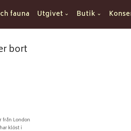
och fauna
Utgivet
Butik
Konse
er bort
är från London
ar klöst i