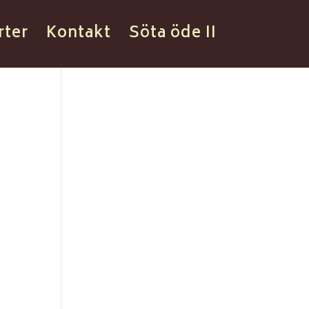
rter
Kontakt
Söta öde II