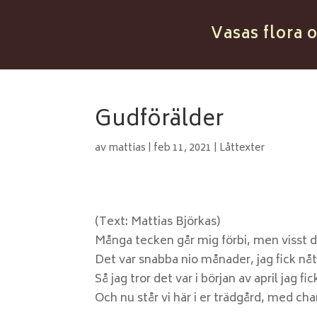
Vasas flora 
Gudförälder
av
mattias
|
feb 11, 2021
|
Låttexter
(Text: Mattias Björkas)
Många tecken går mig förbi, men visst di
Det var snabba nio månader, jag fick nåt 
Så jag tror det var i början av april jag fi
Och nu står vi här i er trädgård, med c