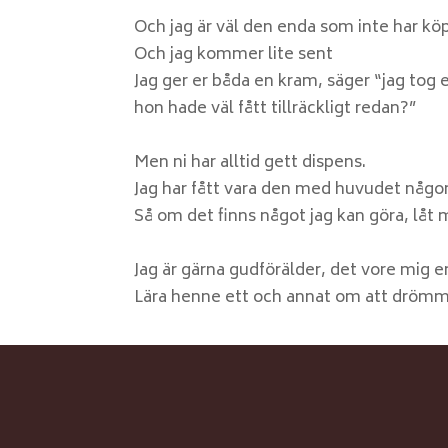
Och jag är väl den enda som inte har kö
Och jag kommer lite sent
Jag ger er båda en kram, säger “jag tog 
hon hade väl fått tillräckligt redan?”
Men ni har alltid gett dispens.
Jag har fått vara den med huvudet någo
Så om det finns något jag kan göra, låt m
Jag är gärna gudförälder, det vore mig en
Lära henne ett och annat om att drömma 