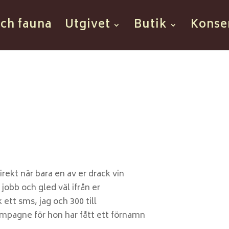
och fauna
Utgivet
Butik
Konse
rekt när bara en av er drack vin
jobb och gled väl ifrån er
ck ett sms, jag och 300 till
hampagne för hon har fått ett förnamn