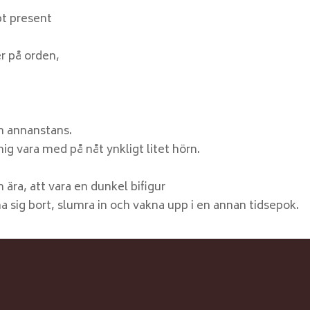
pt present
er på orden,
n annanstans.
ig vara med på nåt ynkligt litet hörn.
 ära, att vara en dunkel bifigur
sig bort, slumra in och vakna upp i en annan tidsepok.