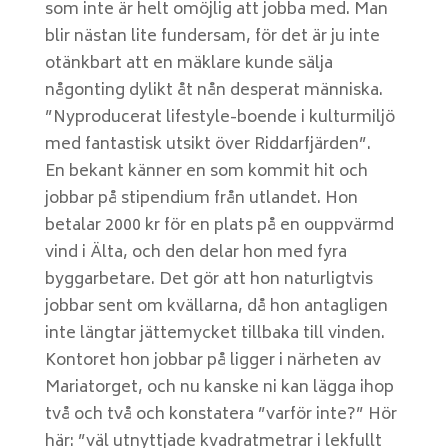
som inte är helt omöjlig att jobba med. Man
blir nästan lite fundersam, för det är ju inte
otänkbart att en mäklare kunde sälja
någonting dylikt åt nån desperat människa.
”Nyproducerat lifestyle-boende i kulturmiljö
med fantastisk utsikt över Riddarfjärden”.
En bekant känner en som kommit hit och
jobbar på stipendium från utlandet. Hon
betalar 2000 kr för en plats på en ouppvärmd
vind i Älta, och den delar hon med fyra
byggarbetare. Det gör att hon naturligtvis
jobbar sent om kvällarna, då hon antagligen
inte längtar jättemycket tillbaka till vinden.
Kontoret hon jobbar på ligger i närheten av
Mariatorget, och nu kanske ni kan lägga ihop
två och två och konstatera ”varför inte?” Hör
här: ”väl utnyttjade kvadratmetrar i lekfullt