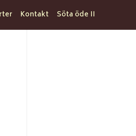
rter
Kontakt
Söta öde II