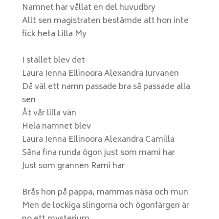
Namnet har vållat en del huvudbry
Allt sen magistraten bestämde att hon inte
fick heta Lilla My
I stället blev det
Laura Jenna Ellinoora Alexandra Jurvanen
Då väl ett namn passade bra så passade alla
sen
Åt vår lilla vän
Hela namnet blev
Laura Jenna Ellinoora Alexandra Camilla
Såna fina runda ögon just som mami har
Just som grannen Rami har
Brås hon på pappa, mammas näsa och mun
Men de lockiga slingorna och ögonfärgen är