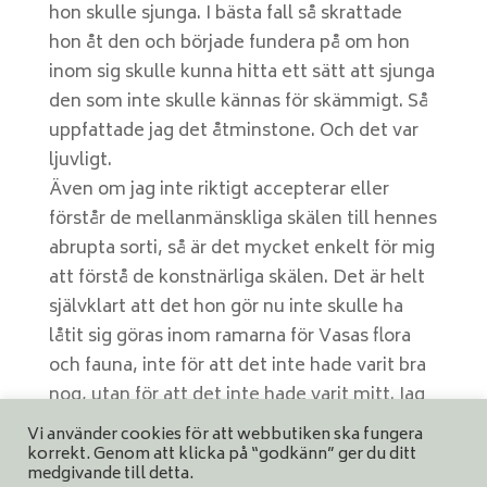
hon skulle sjunga. I bästa fall så skrattade
hon åt den och började fundera på om hon
inom sig skulle kunna hitta ett sätt att sjunga
den som inte skulle kännas för skämmigt. Så
uppfattade jag det åtminstone. Och det var
ljuvligt.
Även om jag inte riktigt accepterar eller
förstår de mellanmänskliga skälen till hennes
abrupta sorti, så är det mycket enkelt för mig
att förstå de konstnärliga skälen. Det är helt
självklart att det hon gör nu inte skulle ha
låtit sig göras inom ramarna för Vasas flora
och fauna, inte för att det inte hade varit bra
nog, utan för att det inte hade varit mitt. Jag
skulle definitivt ha gått in och petat och
Vi använder cookies för att webbutiken ska fungera
ändrat. Sånt kan vara nog så akut.
korrekt. Genom att klicka på “godkänn” ger du ditt
medgivande till detta.