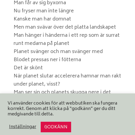
Man får av sig byxorna
Nu fryser man inte längre
Kanske man har domnat
Men man svävar över det platta landskapet
Man hänger i händerna i ett rep som är surrat
runt medarna på planet
Planet svänger och man svänger med
Blodet pressas ner i fötterna
Det är skönt
När planet slutar accelerera hamnar man rakt
under planet, visst?
Man ser sin och planets skugga nere i det
bruna vattnet
Vi använder cookies för att webbutiken ska fungera
Humus
korrekt. Genom att klicka på “godkänn” ger du ditt
medgivande till detta.
Inställningar
GODKÄNN