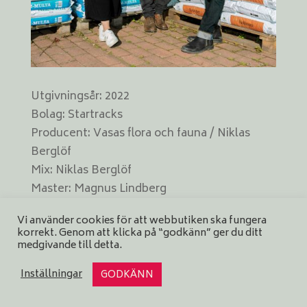
Utgivningsår: 2022
Bolag: Startracks
Producent: Vasas flora och fauna / Niklas
Berglöf
Mix: Niklas Berglöf
Master: Magnus Lindberg
Omslag: Foto: Noora Isoeskeli
Vi använder cookies för att webbutiken ska fungera
Format: digital singel
korrekt. Genom att klicka på “godkänn” ger du ditt
medgivande till detta.
Inställningar
GODKÄNN