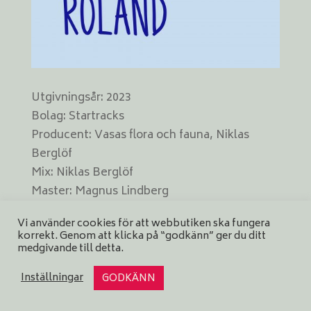
Utgivningsår: 2023
Bolag: Startracks
Producent: Vasas flora och fauna, Niklas
Berglöf
Mix: Niklas Berglöf
Master: Magnus Lindberg
Omslag: Bedow
Vi använder cookies för att webbutiken ska fungera
Format: digital
korrekt. Genom att klicka på “godkänn” ger du ditt
medgivande till detta.
Inställningar
GODKÄNN