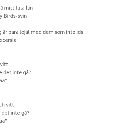
å mitt fula flin
y Birds-svin
ag är bara lojal med dem som inte ids
xcersis
vitt
e det inte gå?
naa”
ch vitt
 det inte gå?
naa”