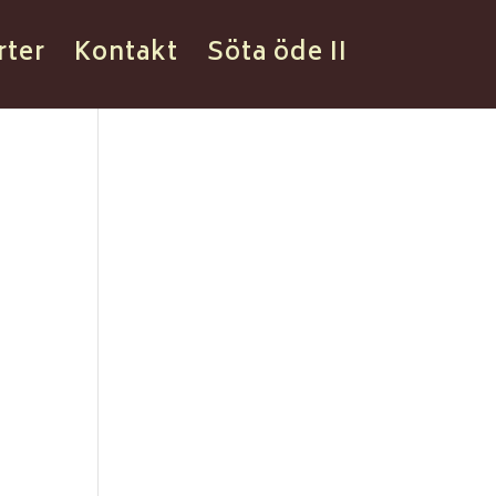
rter
Kontakt
Söta öde II