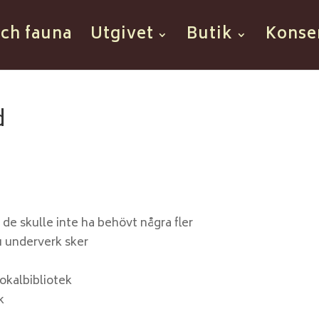
och fauna
Utgivet
Butik
Konse
d
e skulle inte ha behövt några fler
u underverk sker
okalbibliotek
k