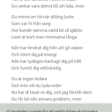
Du verkar vara dömd till att lida, men
Du minns en tid när allting lyste
Som var fri från sorg
Hur kunde samma värld bli så själlös
Livet är kort men timmarna långa
Nån har hindrat dig från att gå vidare
Och tömt dig på energi
Nån har tydligen kartlagt dig på håll
Och funnit dig otillräcklig
Du är ingen ledare
Och inte vill du lyda order
Nu har di fasat ut dig, och jag förstår dem
Du får bli nån annans problem, men
Men du minns en tid när allting lyste