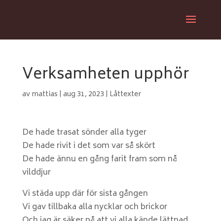
Verksamheten upphör
av
mattias
|
aug 31, 2023
|
Låttexter
De hade trasat sönder alla tyger
De hade rivit i det som var så skört
De hade ännu en gång farit fram som nå
vilddjur
Vi städa upp där för sista gången
Vi gav tillbaka alla nycklar och brickor
Och jag är säker på att vi alla kände lättnad