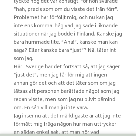
tyckte nog det var konstigt, för hon svarade
”hah, precis som om du visste det från förr”.
Problemet har förföljt mig, och nu kan jag
inte ens komma ihåg vad jag sade i liknande
situationer när jag bodde i Finland. Kanske jag
bara hummade lite. ”Aha!”, kanske man kan
säga? Eller kanske bara ”just”? Nä, låter int
som jag.
Här i Sverige har det fortsatt så, att jag säger
”just det”, men jag får för mig att ingen
annan gör det och att det låter som om jag
låtsas att personen berättade något som jag
redan visste, men som jag nu blivit påmind
om. En sån vill man ju inte vara.
Jag inser nu att det märkligaste är att jag inte
förmått mig fråga någon hur man uttrycker
en sådan enkel sak, att man hör vad