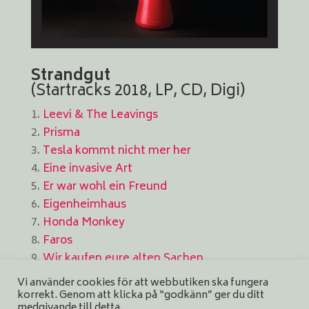
Strandgut
(Startracks 2018, LP, CD, Digi)
Leevi & The Leavings
Prisma
Tesla kommt nicht mer her
Eine invasive Art
Er war wohl ein Freund
Eigenheimhaus
Honda Monkey
Faros
Wir kaufen eure alten Sachen
Patronatin
Vi använder cookies för att webbutiken ska fungera
Zapfenstreich
korrekt. Genom att klicka på “godkänn” ger du ditt
medgivande till detta.