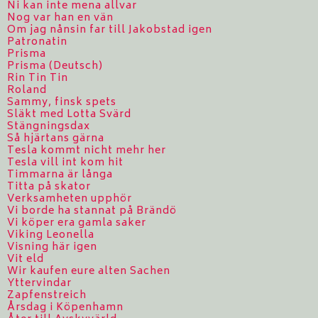
Ni kan inte mena allvar
Nog var han en vän
Om jag nånsin far till Jakobstad igen
Patronatin
Prisma
Prisma (Deutsch)
Rin Tin Tin
Roland
Sammy, finsk spets
Släkt med Lotta Svärd
Stängningsdax
Så hjärtans gärna
Tesla kommt nicht mehr her
Tesla vill int kom hit
Timmarna är långa
Titta på skator
Verksamheten upphör
Vi borde ha stannat på Brändö
Vi köper era gamla saker
Viking Leonella
Visning här igen
Vit eld
Wir kaufen eure alten Sachen
Yttervindar
Zapfenstreich
Årsdag i Köpenhamn