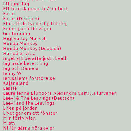
Ett juni-tåg
Ett torg där man blåser bort
Faros
Faros (Deutsch)
Fint att du tydde dig till mig
För er går allt i vågor
Gudförälder
Highvalley Market
Honda Monkey
Honda Monkey (Deutsch)
Här på er villa
Inget att berätta just i kväll
Jag hade betett mig
Jag och Daniela
Jenny W
Jerusalems förstörelse
Kajanaland
Lassie
Laura Jenna Ellinoora Alexandra Camilla Jurvanen
Leevi & The Leavings (Deutsch)
Leevi and the Leavings
Liten på jorden
Livet genom ett fönster
Min förtvivlan
Misty
Ni får gärna höra av er