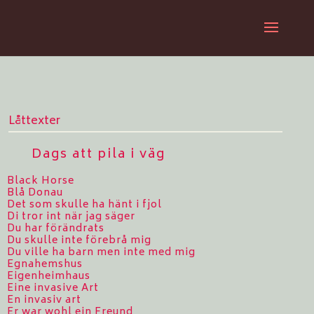
Låttexter
Dags att pila i väg
Black Horse
Blå Donau
Det som skulle ha hänt i fjol
Di tror int när jag säger
Du har förändrats
Du skulle inte förebrå mig
Du ville ha barn men inte med mig
Egnahemshus
Eigenheimhaus
Eine invasive Art
En invasiv art
Er war wohl ein Freund