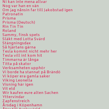
Ni kan inte mena allvar
Nog var han en vän
Om jag nånsin far till Jakobstad igen
Patronatin
Prisma
Prisma (Deutsch)
Rin Tin Tin
Roland
Sammy, finsk spets
Släkt med Lotta Svärd
Stängningsdax
Så hjärtans gärna
Tesla kommt nicht mehr her
Tesla vill int kom hit
Timmarna är långa
Titta på skator
Verksamheten upphör
Vi borde ha stannat på Brändö
Vi köper era gamla saker
Viking Leonella
Visning här igen
Vit eld
Wir kaufen eure alten Sachen
Yttervindar
Zapfenstreich
Årsdag i Köpenhamn