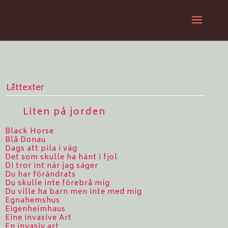
Låttexter
Liten på jorden
Black Horse
Blå Donau
Dags att pila i väg
Det som skulle ha hänt i fjol
Di tror int när jag säger
Du har förändrats
Du skulle inte förebrå mig
Du ville ha barn men inte med mig
Egnahemshus
Eigenheimhaus
Eine invasive Art
En invasiv art