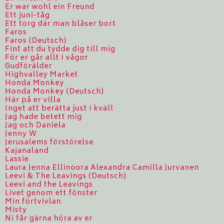
Er war wohl ein Freund
Ett juni-tåg
Ett torg där man blåser bort
Faros
Faros (Deutsch)
Fint att du tydde dig till mig
För er går allt i vågor
Gudförälder
Highvalley Market
Honda Monkey
Honda Monkey (Deutsch)
Här på er villa
Inget att berätta just i kväll
Jag hade betett mig
Jag och Daniela
Jenny W
Jerusalems förstörelse
Kajanaland
Lassie
Laura Jenna Ellinoora Alexandra Camilla Jurvanen
Leevi & The Leavings (Deutsch)
Leevi and the Leavings
Livet genom ett fönster
Min förtvivlan
Misty
Ni får gärna höra av er