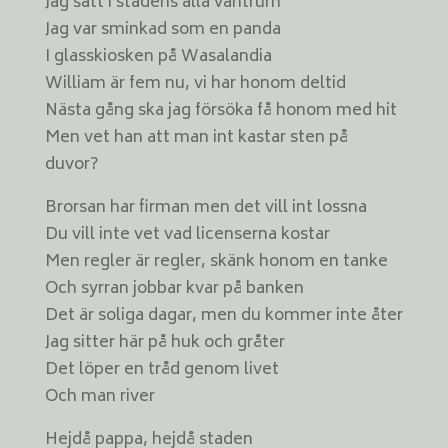
Jag satt i stadens alla väntrum
Jag var sminkad som en panda
I glasskiosken på Wasalandia
William är fem nu, vi har honom deltid
Nästa gång ska jag försöka få honom med hit
Men vet han att man int kastar sten på
duvor?
Brorsan har firman men det vill int lossna
Du vill inte vet vad licenserna kostar
Men regler är regler, skänk honom en tanke
Och syrran jobbar kvar på banken
Det är soliga dagar, men du kommer inte åter
Jag sitter här på huk och gråter
Det löper en tråd genom livet
Och man river
Hejdå pappa, hejdå staden