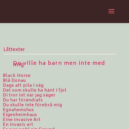
Låttexter
Du ville ha barn men inte med
mig
Black Horse
Blå Donau
Dags att pila i väg
Det som skulle ha hänt i fjol
Di tror int när jag säger
Du har förändrats
Du skulle inte förebrå mig
Egnahemshus
Eigenheimhaus
Eine invasive Art
En invasiv art