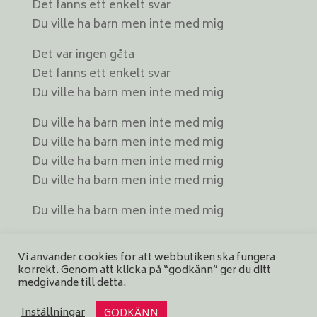
Det fanns ett enkelt svar
Du ville ha barn men inte med mig
Det var ingen gåta
Det fanns ett enkelt svar
Du ville ha barn men inte med mig
Du ville ha barn men inte med mig
Du ville ha barn men inte med mig
Du ville ha barn men inte med mig
Du ville ha barn men inte med mig
Du ville ha barn men inte med mig
Det var ingen gåta
Vi använder cookies för att webbutiken ska fungera
Det fanns ett enkelt svar
korrekt. Genom att klicka på “godkänn” ger du ditt
Du ville ha barn men inte med mig
medgivande till detta.
Inställningar
GODKÄNN