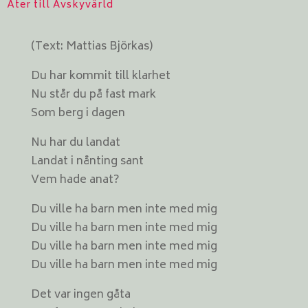
Åter till Avskyvärld
(Text: Mattias Björkas)
Du har kommit till klarhet
Nu står du på fast mark
Som berg i dagen
Nu har du landat
Landat i nånting sant
Vem hade anat?
Du ville ha barn men inte med mig
Du ville ha barn men inte med mig
Du ville ha barn men inte med mig
Du ville ha barn men inte med mig
Det var ingen gåta