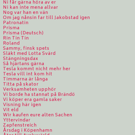
Ni får gärna höra av er
Ni kan inte mena allvar
Nog var han en vän
Om jag nånsin far till Jakobstad igen
Patronatin
Prisma
Prisma (Deutsch)
Rin Tin Tin
Roland
Sammy, finsk spets
Släkt med Lotta Svärd
Stängningsdax
Så hjärtans gärna
Tesla kommt nicht mehr her
Tesla vill int kom hit
Timmarna är långa
Titta på skator
Verksamheten upphör
Vi borde ha stannat på Brändö
Vi köper era gamla saker
Visning här igen
Vit eld
Wir kaufen eure alten Sachen
Yttervindar
Zapfenstreich
Årsdag i Köpenhamn