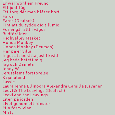
Er war wohl ein Freund
Ett juni-tåg
Ett torg där man blåser bort
Faros
Faros (Deutsch)
Fint att du tydde dig till mig
För er går allt i vågor
Gudförälder
Highvalley Market
Honda Monkey
Honda Monkey (Deutsch)
Här på er villa
Inget att berätta just i kväll
Jag hade betett mig
Jag och Daniela
Jenny W
Jerusalems förstörelse
Kajanaland
Lassie
Laura Jenna Ellinoora Alexandra Camilla Jurvanen
Leevi & The Leavings (Deutsch)
Leevi and the Leavings
Liten på jorden
Livet genom ett fönster
Min förtvivlan
Misty