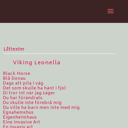
Låttexter
Viking Leonella
Black Horse
Blå Donau
Dags att pila i väg
Det som skulle ha hänt i fjol
Di tror int när jag säger
Du har förändrats
Du skulle inte förebrå mig
Du ville ha barn men inte med mig
Egnahemshus
Eigenheimhaus
Eine invasive Art
En invasiv art