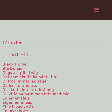
Låttexter
Vit eld
Black Horse
Blå Donau
Dags att pila i väg
Det som skulle ha hänt i fjol
Di tror int när jag säger
Du har förändrats
Du skulle inte förebrå mig
Du ville ha barn men inte med mig
Egnahemshus
Eigenheimhaus
Eine invasive Art
En invasiv art