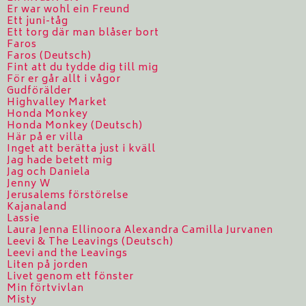
Er war wohl ein Freund
Ett juni-tåg
Ett torg där man blåser bort
Faros
Faros (Deutsch)
Fint att du tydde dig till mig
För er går allt i vågor
Gudförälder
Highvalley Market
Honda Monkey
Honda Monkey (Deutsch)
Här på er villa
Inget att berätta just i kväll
Jag hade betett mig
Jag och Daniela
Jenny W
Jerusalems förstörelse
Kajanaland
Lassie
Laura Jenna Ellinoora Alexandra Camilla Jurvanen
Leevi & The Leavings (Deutsch)
Leevi and the Leavings
Liten på jorden
Livet genom ett fönster
Min förtvivlan
Misty