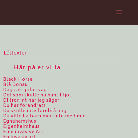
Låttexter
Här på er villa
Black Horse
Blå Donau
Dags att pila i väg
Det som skulle ha hänt i fjol
Di tror int när jag säger
Du har förändrats
Du skulle inte förebrå mig
Du ville ha barn men inte med mig
Egnahemshus
Eigenheimhaus
Eine invasive Art
En invasiv art