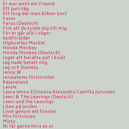
Er war wohl ein Freund
Ett juni-tåg
Ett torg där man blåser bort
Faros
Faros (Deutsch)
Fint att du tydde dig till mig
För er går allt i vågor
Gudförälder
Highvalley Market
Honda Monkey
Honda Monkey (Deutsch)
Inget att berätta just i kväll
Jag hade betett mig
Jag och Daniela
Jenny W
Jerusalems förstörelse
Kajanaland
Lassie
Laura Jenna Ellinoora Alexandra Camilla Jurvanen
Leevi & The Leavings (Deutsch)
Leevi and the Leavings
Liten på jorden
Livet genom ett fönster
Min förtvivlan
Misty
Ni får gärna höra av er