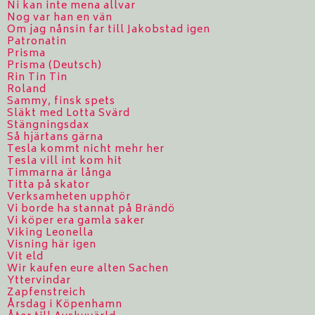
Ni kan inte mena allvar
Nog var han en vän
Om jag nånsin far till Jakobstad igen
Patronatin
Prisma
Prisma (Deutsch)
Rin Tin Tin
Roland
Sammy, finsk spets
Släkt med Lotta Svärd
Stängningsdax
Så hjärtans gärna
Tesla kommt nicht mehr her
Tesla vill int kom hit
Timmarna är långa
Titta på skator
Verksamheten upphör
Vi borde ha stannat på Brändö
Vi köper era gamla saker
Viking Leonella
Visning här igen
Vit eld
Wir kaufen eure alten Sachen
Yttervindar
Zapfenstreich
Årsdag i Köpenhamn