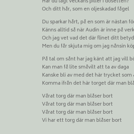
Har du lagt veckans piller i dosetten?
Och ditt hår, som en oljeskadad fågel
Du sparkar hårt, på en som är nästan f
Känns alltid så när Audin är inne på ver
Och jag vet vad det där flinet ditt bety
Men du får skjuta mig om jag nånsin kö
På tal om sånt har jag känt att jag vill b
Kan man få lite småvilt att ta av daga
Kanske bli av med det här trycket som al
Komma ifrån det här torget där man blå
Vårat torg där man blåser bort
Vårat torg där man blåser bort
Vårat torg där man blåser bort
Vi har ett torg där man blåser bort