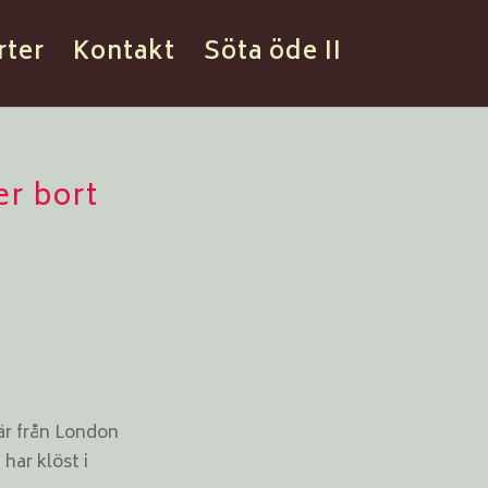
rter
Kontakt
Söta öde II
er bort
 är från London
har klöst i