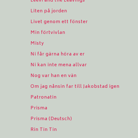
Leevi and the Leavings
Liten på jorden
Livet genom ett fönster
Min förtvivlan
Misty
Ni får gärna höra av er
Ni kan inte mena allvar
Nog var han en vän
Om jag nånsin far till Jakobstad igen
Patronatin
Prisma
Prisma (Deutsch)
Rin Tin Tin