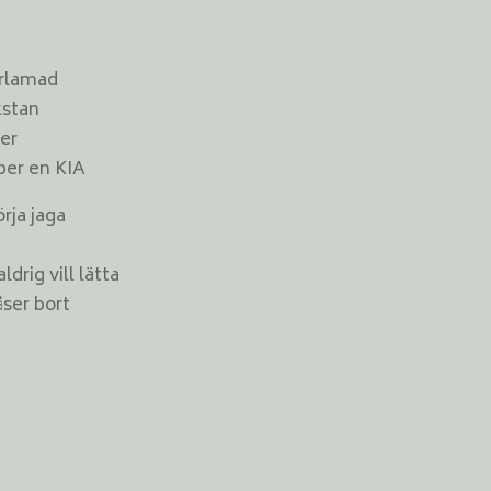
örlamad
kstan
der
per en KIA
örja jaga
drig vill lätta
ser bort