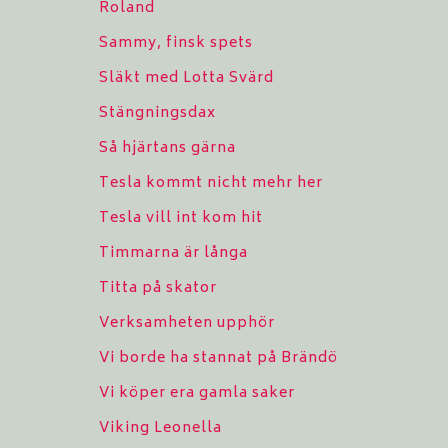
Roland
Sammy, finsk spets
Släkt med Lotta Svärd
Stängningsdax
Så hjärtans gärna
Tesla kommt nicht mehr her
Tesla vill int kom hit
Timmarna är långa
Titta på skator
Verksamheten upphör
Vi borde ha stannat på Brändö
Vi köper era gamla saker
Viking Leonella