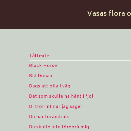
Vasas flora 
Låttexter
Black Horse
Blå Donau
Dags att pila i väg
Det som skulle ha hänt i fjol
Di tror int när jag säger
Du har förändrats
Du skulle inte förebrå mig