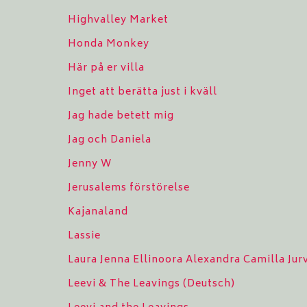
Highvalley Market
Honda Monkey
Här på er villa
Inget att berätta just i kväll
Jag hade betett mig
Jag och Daniela
Jenny W
Jerusalems förstörelse
Kajanaland
Lassie
Laura Jenna Ellinoora Alexandra Camilla Ju
Leevi & The Leavings (Deutsch)