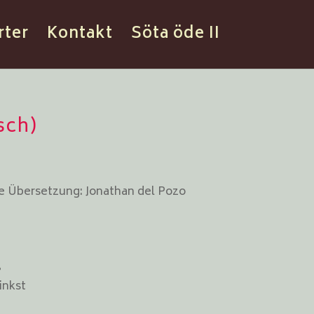
rter
Kontakt
Söta öde II
sch)
he Übersetzung: Jonathan del Pozo
ß
inkst