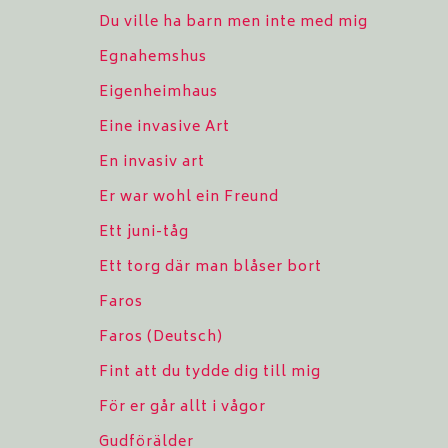
Du ville ha barn men inte med mig
Egnahemshus
Eigenheimhaus
Eine invasive Art
En invasiv art
Er war wohl ein Freund
Ett juni-tåg
Ett torg där man blåser bort
Faros
Faros (Deutsch)
Fint att du tydde dig till mig
För er går allt i vågor
Gudförälder