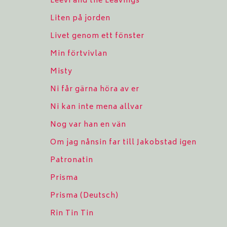
Leevi and the Leavings
Liten på jorden
Livet genom ett fönster
Min förtvivlan
Misty
Ni får gärna höra av er
Ni kan inte mena allvar
Nog var han en vän
Om jag nånsin far till Jakobstad igen
Patronatin
Prisma
Prisma (Deutsch)
Rin Tin Tin