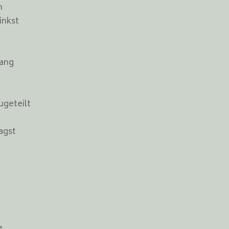
h
inkst
lang
ugeteilt
magst
n
e