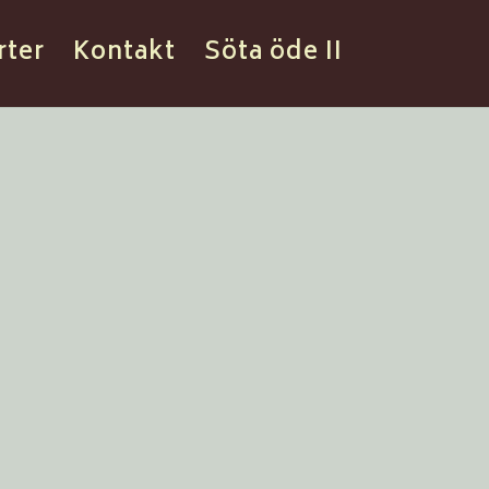
rter
Kontakt
Söta öde II