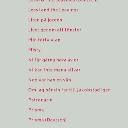
Leevi & The Leavings (Deutsch)
Leevi and the Leavings
Liten på jorden
Livet genom ett fönster
Min förtvivlan
Misty
Ni får gärna höra av er
Ni kan inte mena allvar
Nog var han en vän
Om jag nånsin far till Jakobstad igen
Patronatin
Prisma
Prisma (Deutsch)