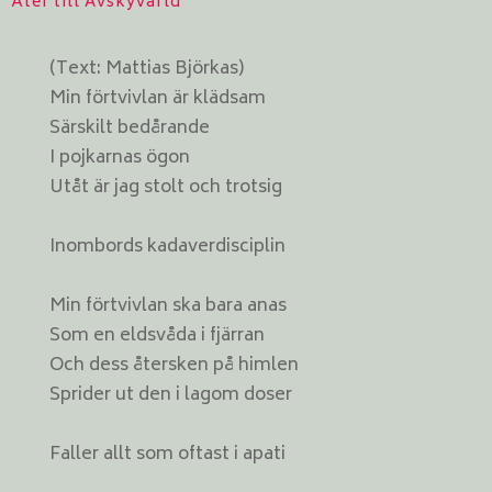
Åter till Avskyvärld
(Text: Mattias Björkas)
Min förtvivlan är klädsam
Särskilt bedårande
I pojkarnas ögon
Utåt är jag stolt och trotsig
Inombords kadaverdisciplin
Min förtvivlan ska bara anas
Som en eldsvåda i fjärran
Och dess återsken på himlen
Sprider ut den i lagom doser
Faller allt som oftast i apati