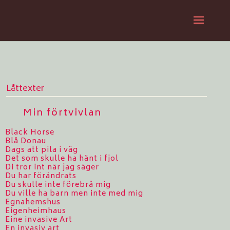
Låttexter
Min förtvivlan
Black Horse
Blå Donau
Dags att pila i väg
Det som skulle ha hänt i fjol
Di tror int när jag säger
Du har förändrats
Du skulle inte förebrå mig
Du ville ha barn men inte med mig
Egnahemshus
Eigenheimhaus
Eine invasive Art
En invasiv art