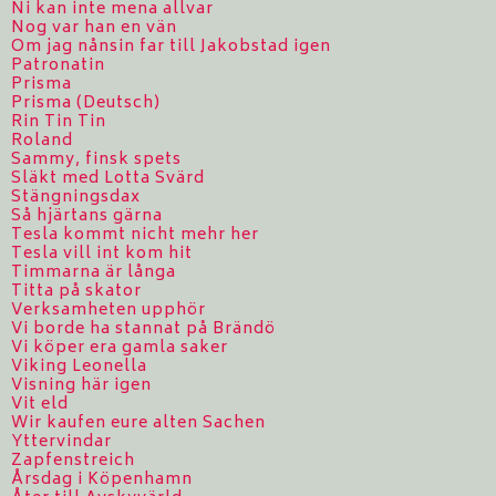
Ni kan inte mena allvar
Nog var han en vän
Om jag nånsin far till Jakobstad igen
Patronatin
Prisma
Prisma (Deutsch)
Rin Tin Tin
Roland
Sammy, finsk spets
Släkt med Lotta Svärd
Stängningsdax
Så hjärtans gärna
Tesla kommt nicht mehr her
Tesla vill int kom hit
Timmarna är långa
Titta på skator
Verksamheten upphör
Vi borde ha stannat på Brändö
Vi köper era gamla saker
Viking Leonella
Visning här igen
Vit eld
Wir kaufen eure alten Sachen
Yttervindar
Zapfenstreich
Årsdag i Köpenhamn