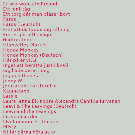
Er war wohl ein Freund
Ett juni-tåg
Ett torg där man blåser bort
Faros
Faros (Deutsch)
Fint att du tydde dig till mig
För er går allt i vågor
Gudförälder
Highvalley Market
Honda Monkey
Honda Monkey (Deutsch)
Här på er villa
Inget att berätta just i kväll
Jag hade betett mig
Jag och Daniela
Jenny W
Jerusalems förstörelse
Kajanaland
Lassie
Laura Jenna Ellinoora Alexandra Camilla Jurvanen
Leevi & The Leavings (Deutsch)
Leevi and the Leavings
Liten på jorden
Livet genom ett fönster
Misty
Ni får gärna höra av er