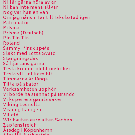
Ni får gärna höra av er
Ni kan inte mena allvar
Nog var han en vän
Om jag nånsin far till Jakobstad igen
Patronatin
Prisma
Prisma (Deutsch)
Rin Tin Tin
Roland
Sammy, finsk spets
Släkt med Lotta Svärd
Stängningsdax
Så hjärtans gärna
Tesla kommt nicht mehr her
Tesla vill int kom hit
Timmarna är långa
Titta på skator
Verksamheten upphör
Vi borde ha stannat på Brändö
Vi köper era gamla saker
Viking Leonella
Visning här igen
Vit eld
Wir kaufen eure alten Sachen
Zapfenstreich
Årsdag i Köpenhamn