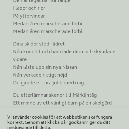
De har legat här för länge
I lador och rior
På yttervindar
Medan åren marscherade förbi
Medan åren marscherade förbi
Dina skidor stod i lidret
Nån kom hit och hämtade dem och skyndade
vidare
Nån låste upp sin nya Nissan
Nån verkade riktigt nöjd
Du gjorde ett bra jobb med mig
Du efterlämnar skenor till Märklintåg
Ett minne av ett vänligt barn på en skolgård
Några vinner fina priser
Vi använder cookies för att webbutiken ska fungera
Andra upphör finnas
korrekt. Genom att klicka på “godkänn” ger du ditt
Du gjorde ett bra jobb med mig
medgivande till detta.