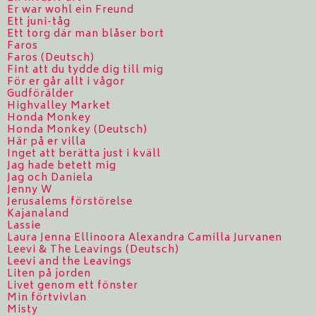
Er war wohl ein Freund
Ett juni-tåg
Ett torg där man blåser bort
Faros
Faros (Deutsch)
Fint att du tydde dig till mig
För er går allt i vågor
Gudförälder
Highvalley Market
Honda Monkey
Honda Monkey (Deutsch)
Här på er villa
Inget att berätta just i kväll
Jag hade betett mig
Jag och Daniela
Jenny W
Jerusalems förstörelse
Kajanaland
Lassie
Laura Jenna Ellinoora Alexandra Camilla Jurvanen
Leevi & The Leavings (Deutsch)
Leevi and the Leavings
Liten på jorden
Livet genom ett fönster
Min förtvivlan
Misty