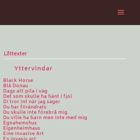
Låttexter
Yttervindar
Black Horse
Blå Donau
Dags att pila i väg
Det som skulle ha hänt i fjol
Di tror int när jag säger
Du har förändrats
Du skulle inte förebrå mig
Du ville ha barn men inte med mig
Egnahemshus
Eigenheimhaus
Eine invasive Art
En invasiv art