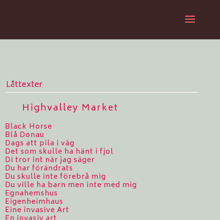
Låttexter
Highvalley Market
Black Horse
Blå Donau
Dags att pila i väg
Det som skulle ha hänt i fjol
Di tror int när jag säger
Du har förändrats
Du skulle inte förebrå mig
Du ville ha barn men inte med mig
Egnahemshus
Eigenheimhaus
Eine invasive Art
En invasiv art