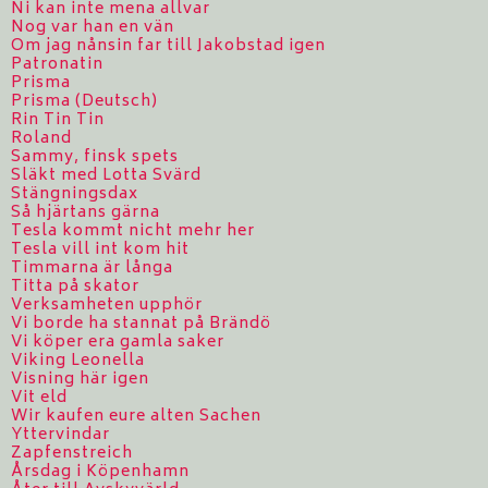
Ni kan inte mena allvar
Nog var han en vän
Om jag nånsin far till Jakobstad igen
Patronatin
Prisma
Prisma (Deutsch)
Rin Tin Tin
Roland
Sammy, finsk spets
Släkt med Lotta Svärd
Stängningsdax
Så hjärtans gärna
Tesla kommt nicht mehr her
Tesla vill int kom hit
Timmarna är långa
Titta på skator
Verksamheten upphör
Vi borde ha stannat på Brändö
Vi köper era gamla saker
Viking Leonella
Visning här igen
Vit eld
Wir kaufen eure alten Sachen
Yttervindar
Zapfenstreich
Årsdag i Köpenhamn