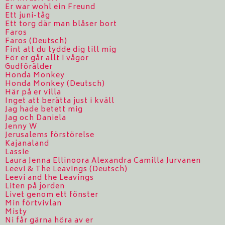
Er war wohl ein Freund
Ett juni-tåg
Ett torg där man blåser bort
Faros
Faros (Deutsch)
Fint att du tydde dig till mig
För er går allt i vågor
Gudförälder
Honda Monkey
Honda Monkey (Deutsch)
Här på er villa
Inget att berätta just i kväll
Jag hade betett mig
Jag och Daniela
Jenny W
Jerusalems förstörelse
Kajanaland
Lassie
Laura Jenna Ellinoora Alexandra Camilla Jurvanen
Leevi & The Leavings (Deutsch)
Leevi and the Leavings
Liten på jorden
Livet genom ett fönster
Min förtvivlan
Misty
Ni får gärna höra av er