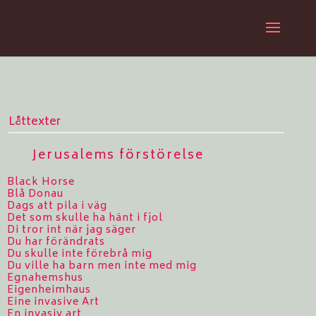
Låttexter
Jerusalems förstörelse
Black Horse
Blå Donau
Dags att pila i väg
Det som skulle ha hänt i fjol
Di tror int när jag säger
Du har förändrats
Du skulle inte förebrå mig
Du ville ha barn men inte med mig
Egnahemshus
Eigenheimhaus
Eine invasive Art
En invasiv art