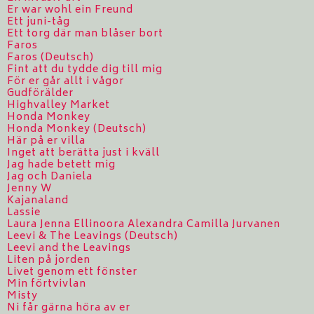
Er war wohl ein Freund
Ett juni-tåg
Ett torg där man blåser bort
Faros
Faros (Deutsch)
Fint att du tydde dig till mig
För er går allt i vågor
Gudförälder
Highvalley Market
Honda Monkey
Honda Monkey (Deutsch)
Här på er villa
Inget att berätta just i kväll
Jag hade betett mig
Jag och Daniela
Jenny W
Kajanaland
Lassie
Laura Jenna Ellinoora Alexandra Camilla Jurvanen
Leevi & The Leavings (Deutsch)
Leevi and the Leavings
Liten på jorden
Livet genom ett fönster
Min förtvivlan
Misty
Ni får gärna höra av er