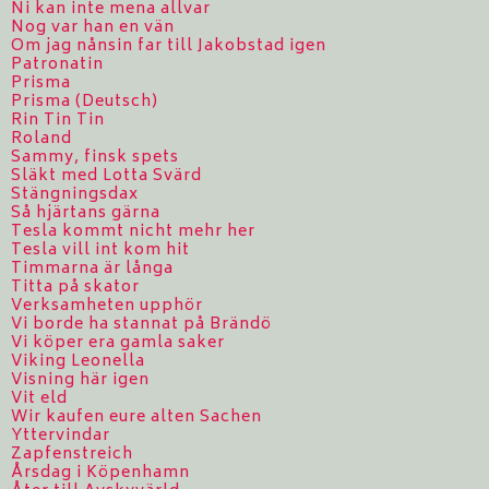
Ni kan inte mena allvar
Nog var han en vän
Om jag nånsin far till Jakobstad igen
Patronatin
Prisma
Prisma (Deutsch)
Rin Tin Tin
Roland
Sammy, finsk spets
Släkt med Lotta Svärd
Stängningsdax
Så hjärtans gärna
Tesla kommt nicht mehr her
Tesla vill int kom hit
Timmarna är långa
Titta på skator
Verksamheten upphör
Vi borde ha stannat på Brändö
Vi köper era gamla saker
Viking Leonella
Visning här igen
Vit eld
Wir kaufen eure alten Sachen
Yttervindar
Zapfenstreich
Årsdag i Köpenhamn