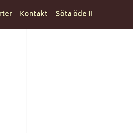
rter
Kontakt
Söta öde II