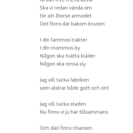
Ni kan inte mena allvar
Ska vi redan vända om
för att återse armodet
Det finns där bakom knuten
I din fammos trakter
I din mommos by
Någon ska tvätta kläder
Någon ska rensa sly
Jag vill tacka fabriken
som alstrar både gott och ont
Jag vill tacka staden
Nu finns vi ju här tillsammans
Och däri finns chansen